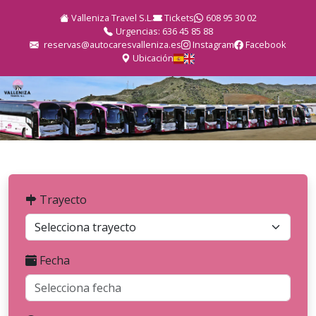
Valleniza Travel S.L.
Tickets
608 95 30 02
Urgencias: 636 45 85 88
reservas@autocaresvalleniza.es
Instagram
Facebook
Ubicación
Trayecto
Fecha